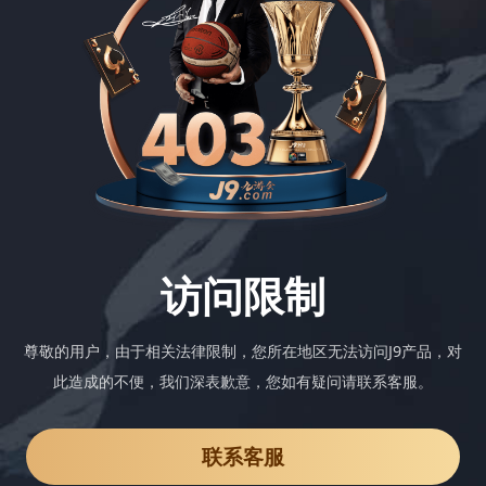
访问限制
尊敬的用户，由于相关法律限制，您所在地区无法访问J9产品，对
此造成的不便，我们深表歉意，您如有疑问请联系客服。
联系客服