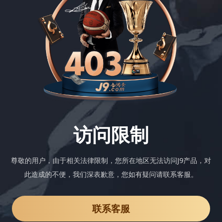
访问限制
尊敬的用户，由于相关法律限制，您所在地区无法访问J9产品，对
此造成的不便，我们深表歉意，您如有疑问请联系客服。
联系客服