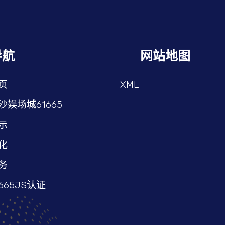
导航
网站地图
页
XML
沙娱场城61665
示
化
务
665JS认证